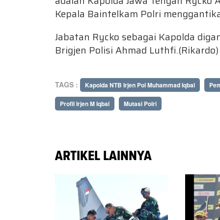
adalah Kapolda Jawa Tengah Rycko A
Kepala Baintelkam Polri menggantik
Jabatan Rycko sebagai Kapolda diga
Brigjen Polisi Ahmad Luthfi.(Rikardo)
TAGS :
Kapolda NTB Irjen Pol Muhammad Iqbal
Pem
Profil Irjen M Iqbal
Mutasi Polri
ARTIKEL LAINNYA