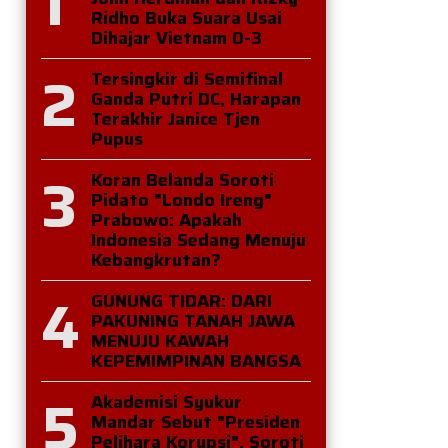
1
Ridho Buka Suara Usai
Dihajar Vietnam 0-3
2
Tersingkir di Semifinal
Ganda Putri DC, Harapan
Terakhir Janice Tjen
Pupus
3
Koran Belanda Soroti
Pidato "Londo Ireng"
Prabowo: Apakah
Indonesia Sedang Menuju
Kebangkrutan?
4
GUNUNG TIDAR: DARI
PAKUNING TANAH JAWA
MENUJU KAWAH
KEPEMIMPINAN BANGSA
5
Akademisi Syukur
Mandar Sebut "Presiden
Pelihara Korupsi", Soroti