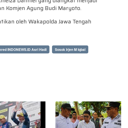
melza Dahniel yang diangkat menjadi
an Komjen Agung Budi Maryoto.
ntikan oleh Wakapolda Jawa Tengah
red INDONEWS.ID Asri Hadi
Sosok Irjen M Iqbal