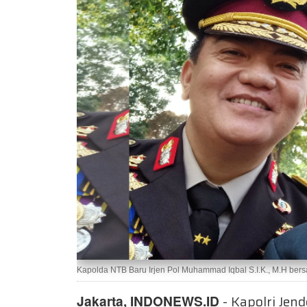
Kapolda NTB Baru Irjen Pol Muhammad Iqbal S.I.K., M.H ber
Jakarta, INDONEWS.ID
- Kapolri Jen