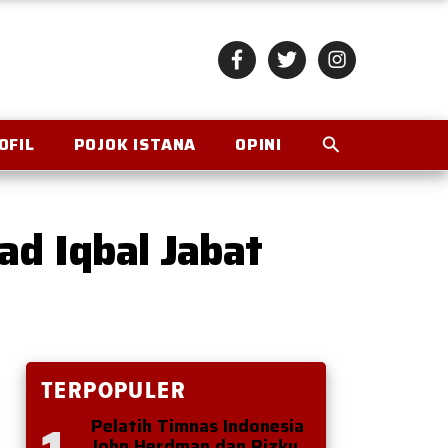
OFIL
POJOK ISTANA
OPINI
ad Iqbal Jabat
TERPOPULER
Pelatih Timnas Indonesia
John Herdman dan Rizky