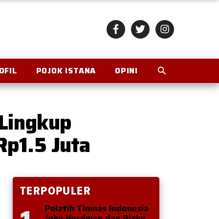
OFIL
POJOK ISTANA
OPINI
 Lingkup
p1.5 Juta
TERPOPULER
Pelatih Timnas Indonesia
John Herdman dan Rizky