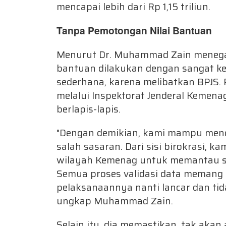
mencapai lebih dari Rp 1,15 triliun.
Tanpa Pemotongan Nilai Bantuan
Menurut Dr. Muhammad Zain menegas
bantuan dilakukan dengan sangat keta
sederhana, karena melibatkan BPJS. 
melalui Inspektorat Jenderal Kemenag
berlapis-lapis.
"Dengan demikian, kami mampu menc
salah sasaran. Dari sisi birokrasi, k
wilayah Kemenag untuk memantau sek
Semua proses validasi data memang 
pelaksanaannya nanti lancar dan tida
ungkap Muhammad Zain.
Selain itu, dia memastikan, tak aka