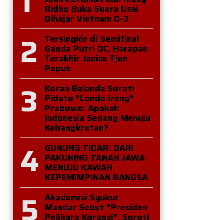
1
Ridho Buka Suara Usai
Dihajar Vietnam 0-3
2
Tersingkir di Semifinal
Ganda Putri DC, Harapan
Terakhir Janice Tjen
Pupus
3
Koran Belanda Soroti
Pidato "Londo Ireng"
Prabowo: Apakah
Indonesia Sedang Menuju
Kebangkrutan?
4
GUNUNG TIDAR: DARI
PAKUNING TANAH JAWA
MENUJU KAWAH
KEPEMIMPINAN BANGSA
5
Akademisi Syukur
Mandar Sebut "Presiden
Pelihara Korupsi", Soroti