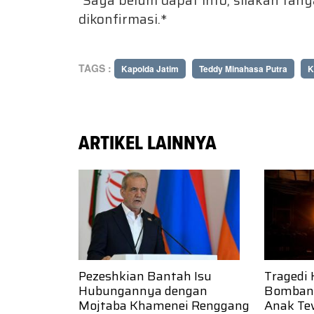
dikonfirmasi.*
TAGS :
Kapolda Jatim
Teddy Minahasa Putra
K
ARTIKEL LAINNYA
Pezeshkian Bantah Isu
Tragedi
Hubungannya dengan
Bombana
Mojtaba Khamenei Renggang
Anak Te