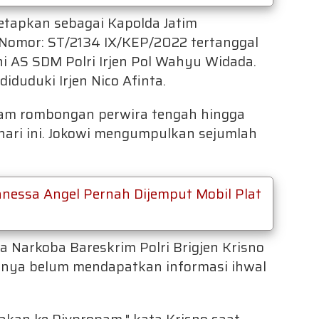
etapkan sebagai Kapolda Jatim
 Nomor: ST/2134 IX/KEP/2022 tertanggal
i AS SDM Polri Irjen Pol Wahyu Widada.
iduduki Irjen Nico Afinta.
alam rombongan perwira tengah hingga
a hari ini. Jokowi mengumpulkan sejumlah
nessa Angel Pernah Dijemput Mobil Plat
a Narkoba Bareskrim Polri Brigjen Krisno
nya belum mendapatkan informasi ihwal
yakan ke Divpropam," kata Krisno saat