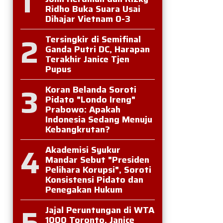
1
Ridho Buka Suara Usai
Dihajar Vietnam 0-3
2
Tersingkir di Semifinal
Ganda Putri DC, Harapan
Terakhir Janice Tjen
Pupus
3
Koran Belanda Soroti
Pidato "Londo Ireng"
Prabowo: Apakah
Indonesia Sedang Menuju
Kebangkrutan?
4
Akademisi Syukur
Mandar Sebut "Presiden
Pelihara Korupsi", Soroti
Konsistensi Pidato dan
Penegakan Hukum
5
Jajal Peruntungan di WTA
1000 Toronto, Janice