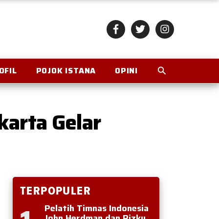
OFIL
POJOK ISTANA
OPINI
karta Gelar
TERPOPULER
Pelatih Timnas Indonesia
John Herdman dan Rizky