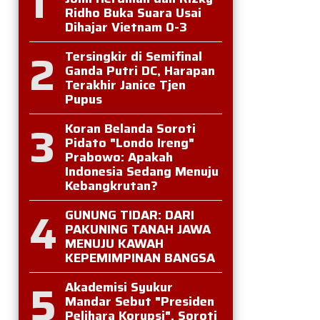
1
Ridho Buka Suara Usai
Dihajar Vietnam 0-3
2
Tersingkir di Semifinal
Ganda Putri DC, Harapan
Terakhir Janice Tjen
Pupus
3
Koran Belanda Soroti
Pidato "Londo Ireng"
Prabowo: Apakah
Indonesia Sedang Menuju
Kebangkrutan?
4
GUNUNG TIDAR: DARI
PAKUNING TANAH JAWA
MENUJU KAWAH
KEPEMIMPINAN BANGSA
5
Akademisi Syukur
Mandar Sebut "Presiden
Pelihara Korupsi", Soroti