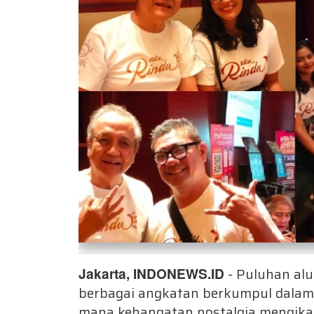
Jakarta, INDONEWS.ID
- Puluhan alu
berbagai angkatan berkumpul dalam 
mana kehangatan nostalgia mengika