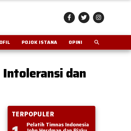
OFIL
POJOK ISTANA
OPINI
Intoleransi dan
TERPOPULER
Pelatih Timnas Indonesia
John Herdman dan Rizky