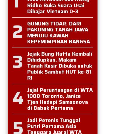
1
Ridho Buka Suara Usai
Dihajar Vietnam 0-3
2
GUNUNG TIDAR: DARI
PAKUNING TANAH JAWA
MENUJU KAWAH
KEPEMIMPINAN BANGSA
3
Jejak Bung Hatta Kembali
Dihidupkan, Makam
Tanah Kusir Dibuka untuk
Publik Sambut HUT ke-81
RI
4
Jajal Peruntungan di WTA
1000 Toronto, Janice
Tjen Hadapi Samsonova
di Babak Pertama
5
Jadi Petenis Tunggal
Putri Pertama Asia
Tenggara Juarai WTA