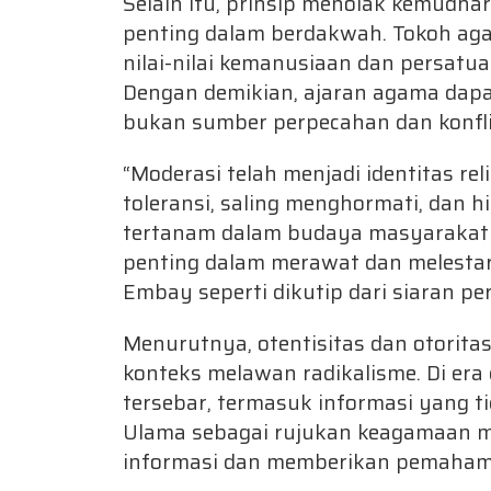
Selain itu, prinsip menolak kemudh
penting dalam berdakwah. Tokoh a
nilai-nilai kemanusiaan dan persatu
Dengan demikian, ajaran agama dapa
bukan sumber perpecahan dan konfli
“Moderasi telah menjadi identitas reli
toleransi, saling menghormati, dan 
tertanam dalam budaya masyarakat 
penting dalam merawat dan melestarik
Embay seperti dikutip dari siaran p
Menurutnya, otentisitas dan otorita
konteks melawan radikalisme. Di era
tersebar, termasuk informasi yang 
Ulama sebagai rujukan keagamaan m
informasi dan memberikan pemaham