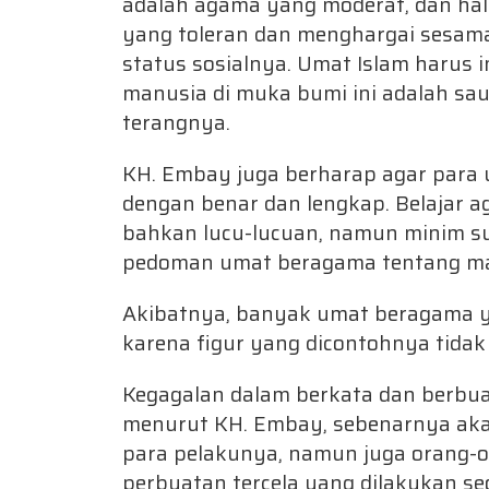
adalah agama yang moderat, dan hal 
yang toleran dan menghargai sesama
status sosialnya. Umat Islam harus
manusia di muka bumi ini adalah sa
terangnya.
KH. Embay juga berharap agar par
dengan benar dan lengkap. Belajar a
bahkan lucu-lucuan, namun minim su
pedoman umat beragama tentang man
Akibatnya, banyak umat beragama y
karena figur yang dicontohnya tidak
Kegagalan dalam berkata dan berbua
menurut KH. Embay, sebenarnya aka
para pelakunya, namun juga orang-or
perbuatan tercela yang dilakukan se