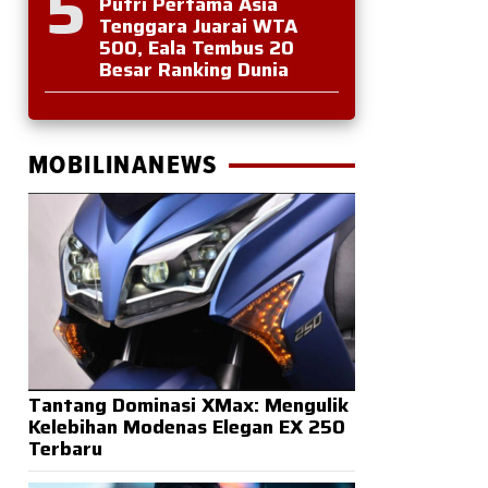
5
Putri Pertama Asia
Tenggara Juarai WTA
500, Eala Tembus 20
Besar Ranking Dunia
MOBILINANEWS
Tantang Dominasi XMax: Mengulik
Kelebihan Modenas Elegan EX 250
Terbaru