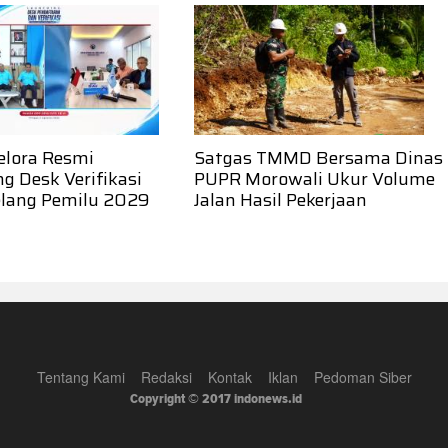
elora Resmi
Satgas TMMD Bersama Dinas
g Desk Verifikasi
PUPR Morowali Ukur Volume
elang Pemilu 2029
Jalan Hasil Pekerjaan
Tentang Kami
Redaksi
Kontak
Iklan
Pedoman Siber
Copyright © 2017 indonews.id