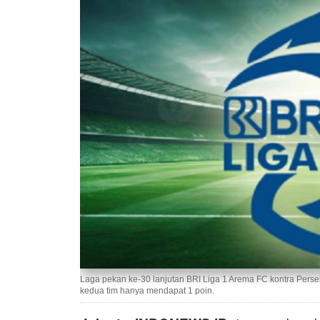
Laga pekan ke-30 lanjutan BRI Liga 1 Arema FC kontra Perse
kedua tim hanya mendapat 1 poin.