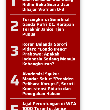
1
Ridho Buka Suara Usai
Dihajar Vietnam 0-3
2
Tersingkir di Semifinal
Ganda Putri DC, Harapan
Terakhir Janice Tjen
Pupus
3
Koran Belanda Soroti
Pidato "Londo Ireng"
Prabowo: Apakah
Indonesia Sedang Menuju
Kebangkrutan?
4
Akademisi Syukur
Mandar Sebut "Presiden
Pelihara Korupsi", Soroti
Konsistensi Pidato dan
Penegakan Hukum
5
Jajal Peruntungan di WTA
1000 Toronto, Janice