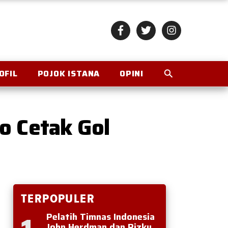
OFIL
POJOK ISTANA
OPINI
o Cetak Gol
TERPOPULER
Pelatih Timnas Indonesia
John Herdman dan Rizky