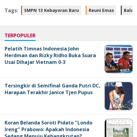
Tags:
SMPN 13 Kebayoran Baru
Reuni Emas
Balai
TERPOPULER
Pelatih Timnas Indonesia John
Herdman dan Rizky Ridho Buka Suara
Usai Dihajar Vietnam 0-3
Tersingkir di Semifinal Ganda Putri DC,
Harapan Terakhir Janice Tjen Pupus
Koran Belanda Soroti Pidato "Londo
Ireng" Prabowo: Apakah Indonesia
Sedang Menuju Kebangkrutan?