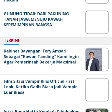
Hukum
GUNUNG TIDAR: DARI PAKUNING
TANAH JAWA MENUJU KAWAH
KEPEMIMPINAN BANGSA
TERKINI
Kabinet Bayangan, Fery Amsari:
Sebagai "Kawan Tanding" Kami Ingin
Agar Pemerintah Bekerja Maksimal
Film Siti si Vampir Rilis Official First
Look, Ketika Gadis Biasa Jadi Vampir
Luar Biasa
Jejak Bung Hatta Kembali Dihidupkan,