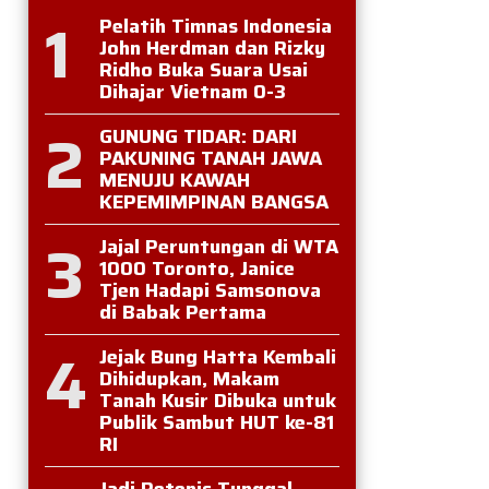
1
Pelatih Timnas Indonesia
John Herdman dan Rizky
Ridho Buka Suara Usai
Dihajar Vietnam 0-3
2
GUNUNG TIDAR: DARI
PAKUNING TANAH JAWA
MENUJU KAWAH
KEPEMIMPINAN BANGSA
3
Jajal Peruntungan di WTA
1000 Toronto, Janice
Tjen Hadapi Samsonova
di Babak Pertama
4
Jejak Bung Hatta Kembali
Dihidupkan, Makam
Tanah Kusir Dibuka untuk
Publik Sambut HUT ke-81
RI
Jadi Petenis Tunggal