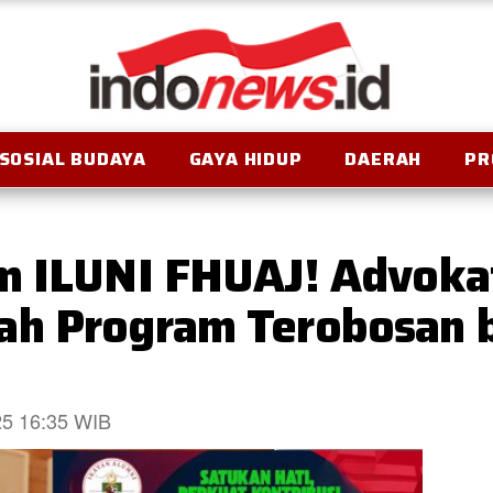
SOSIAL BUDAYA
GAYA HIDUP
DAERAH
PR
m ILUNI FHUAJ! Advokat
ah Program Terobosan b
025 16:35 WIB