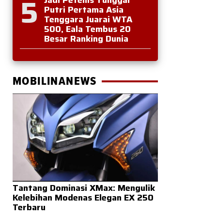
5
Putri Pertama Asia
Tenggara Juarai WTA
500, Eala Tembus 20
Besar Ranking Dunia
MOBILINANEWS
Tantang Dominasi XMax: Mengulik
Kelebihan Modenas Elegan EX 250
Terbaru