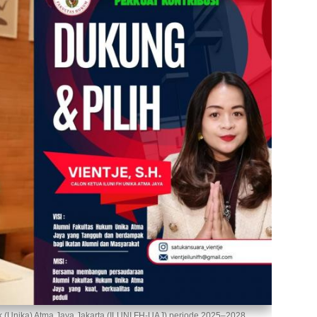
ik (Unika) Atma Jaya Jakarta (ILUNI FH-UAJ) periode 2025–2028,