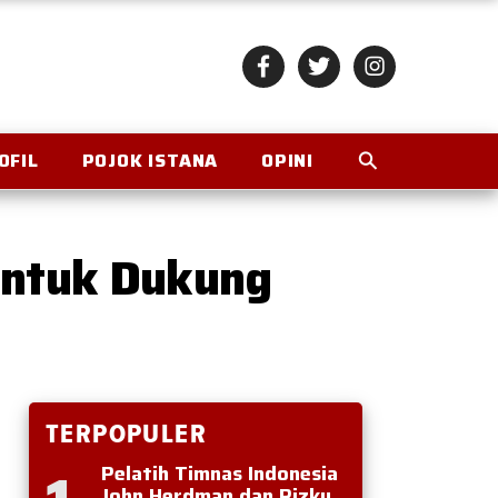
OFIL
POJOK ISTANA
OPINI
untuk Dukung
TERPOPULER
Pelatih Timnas Indonesia
John Herdman dan Rizky