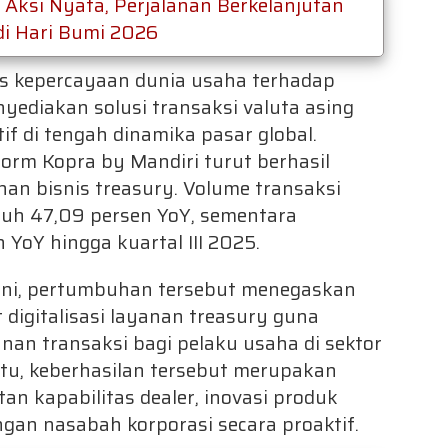
Aksi Nyata, Perjalanan Berkelanjutan
di Hari Bumi 2026
as kepercayaan dunia usaha terhadap
diakan solusi transaksi valuta asing
tif di tengah dinamika pasar global.
form Kopra by Mandiri turut berhasil
n bisnis treasury. Volume transaksi
buh 47,09 persen YoY, sementara
YoY hingga kuartal III 2025.
ini, pertumbuhan tersebut menegaskan
digitalisasi layanan treasury guna
an transaksi bagi pelaku usaha di sektor
 itu, keberhasilan tersebut merupakan
tan kapabilitas dealer, inovasi produk
gan nasabah korporasi secara proaktif.