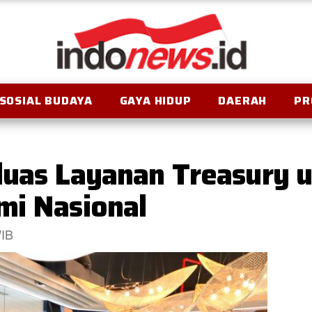
SOSIAL BUDAYA
GAYA HIDUP
DAERAH
PR
luas Layanan Treasury 
mi Nasional
WIB