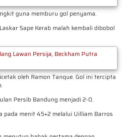
bangkit guna memburu gol penyama.
 Laskar Sape Kerab malah kembali dibobol
dang Lawan Persija, Beckham Putra
cetak oleh Ramon Tanque. Gol ini tercipta
.
lan Persib Bandung menjadi 2-0.
 pada menit 45+2 melalui Uilliam Barros
ah menutup babak pertama dengan