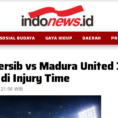
SOSIAL BUDAYA
GAYA HIDUP
DAERAH
PR
rsib vs Madura United 
 di Injury Time
6 21:56 WIB