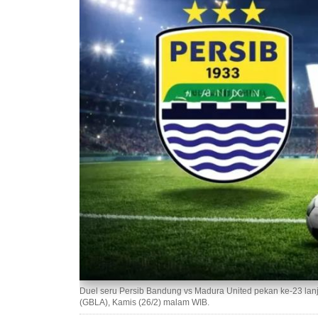
Duel seru Persib Bandung vs Madura United pekan ke-23 lan
(GBLA), Kamis (26/2) malam WIB.