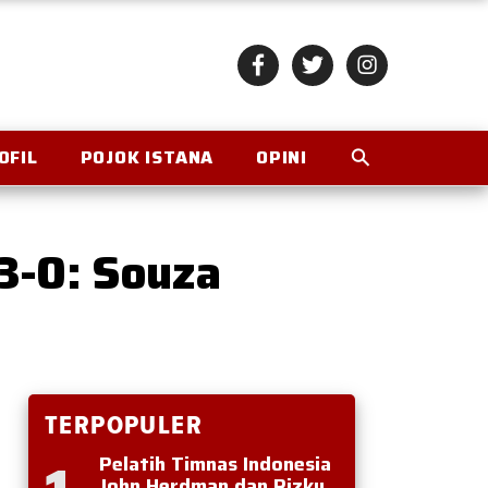
OFIL
POJOK ISTANA
OPINI
3-0: Souza
TERPOPULER
Pelatih Timnas Indonesia
John Herdman dan Rizky