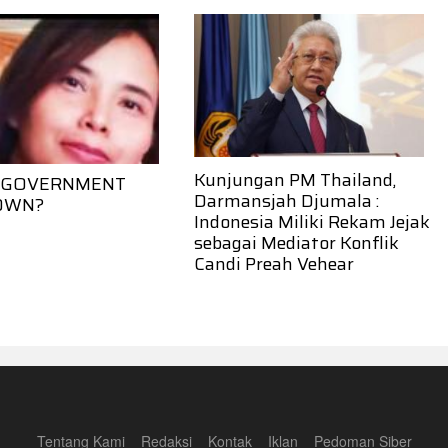
Kunjungan PM Thailand,
) GOVERNMENT
Darmansjah Djumala :
OWN?
Indonesia Miliki Rekam Jejak
sebagai Mediator Konflik
Candi Preah Vehear
Tentang Kami
Redaksi
Kontak
Iklan
Pedoman Siber