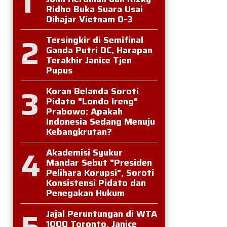
1
Ridho Buka Suara Usai
Dihajar Vietnam 0-3
2
Tersingkir di Semifinal
Ganda Putri DC, Harapan
Terakhir Janice Tjen
Pupus
3
Koran Belanda Soroti
Pidato "Londo Ireng"
Prabowo: Apakah
Indonesia Sedang Menuju
Kebangkrutan?
4
Akademisi Syukur
Mandar Sebut "Presiden
Pelihara Korupsi", Soroti
Konsistensi Pidato dan
Penegakan Hukum
5
Jajal Peruntungan di WTA
1000 Toronto, Janice