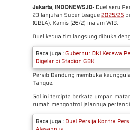
Jakarta
,
INDONEWS.ID
-
Duel seru Pe
23 lanjutan Super League
2025/26
di
(GBLA), Kamis (26/2) malam WIB.
Duel kedua tim langsung dibuka denga
Baca juga :
Gubernur DKI Kecewa Per
Digelar di Stadion GBK
Persib Bandung membuka keunggulan
Tanque.
Gol ini tercipta berkata umpan mat
rumah mengontrol jalannya pertand
Baca juga :
Duel Persija Kontra Persi
Alasannya