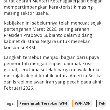
surat edaran Menteri Ketenagakerjaan dengan
mempertimbangkan karakteristik masing-
masing sektor usaha.
Kebijakan ini sebelumnya telah mencuat sejak
pertengahan Maret 2026, seiring arahan
Presiden Prabowo Subianto dalam sidang
kabinet di Istana Negara untuk menekan
konsumsi BBM.
Langkah tersebut menjadi bagian dari upaya
pemerintah mengantisipasi dampak krisis
global, terutama setelah harga minyak dunia
melonjak akibat konflik antara Amerika Serikat
dan Israel melawan Iran yang pecah pada akhir
Februari 2026.
Tags:
Pemerintah Terapkan WFH
WFH ASN
Tekan