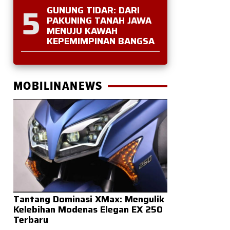
5
GUNUNG TIDAR: DARI
PAKUNING TANAH JAWA
MENUJU KAWAH
KEPEMIMPINAN BANGSA
MOBILINANEWS
Tantang Dominasi XMax: Mengulik
Kelebihan Modenas Elegan EX 250
Terbaru