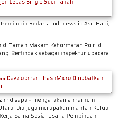
ijen Lepas Single Suci Tanah
 Pemimpin Redaksi Indonews.id Asri Hadi,
n di Taman Makam Kehormatan Polri di
ang. Bertindak sebagai inspektur upacara
ness Development HashMicro Dinobatkan
ar
azim disapa – mengatakan almarhum
Utara. Dia juga merupakan mantan Ketua
erja Sama Sosial Usaha Pembinaan