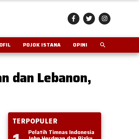
OFIL
POJOK ISTANA
OPINI
an dan Lebanon,
TERPOPULER
Pelatih Timnas Indonesia
John Herdman dan Rizky