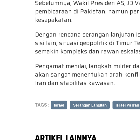
Sebelumnya, Wakil Presiden AS, JD V
pembicaraan di Pakistan, namun pe
kesepakatan.
Dengan rencana serangan lanjutan Isr
sisi lain, situasi geopolitik di Timur
semakin kompleks dan rawan eskalasi
Pengamat menilai, langkah militer d
akan sangat menentukan arah konflik
Iran dan stabilitas kawasan.
TAGS :
Israel
Serangan Lanjutan
Israel Vs Iran
ARTIKEL LAINNYA