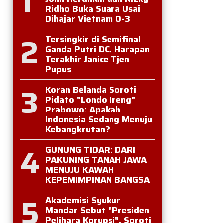
1
Ridho Buka Suara Usai
Dihajar Vietnam 0-3
2
Tersingkir di Semifinal
Ganda Putri DC, Harapan
Terakhir Janice Tjen
Pupus
3
Koran Belanda Soroti
Pidato "Londo Ireng"
Prabowo: Apakah
Indonesia Sedang Menuju
Kebangkrutan?
4
GUNUNG TIDAR: DARI
PAKUNING TANAH JAWA
MENUJU KAWAH
KEPEMIMPINAN BANGSA
5
Akademisi Syukur
Mandar Sebut "Presiden
Pelihara Korupsi", Soroti