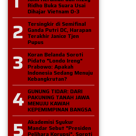
1
Ridho Buka Suara Usai
Dihajar Vietnam 0-3
2
Tersingkir di Semifinal
Ganda Putri DC, Harapan
Terakhir Janice Tjen
Pupus
3
Koran Belanda Soroti
Pidato "Londo Ireng"
Prabowo: Apakah
Indonesia Sedang Menuju
Kebangkrutan?
4
GUNUNG TIDAR: DARI
PAKUNING TANAH JAWA
MENUJU KAWAH
KEPEMIMPINAN BANGSA
5
Akademisi Syukur
Mandar Sebut "Presiden
Pelihara Korupsi", Soroti