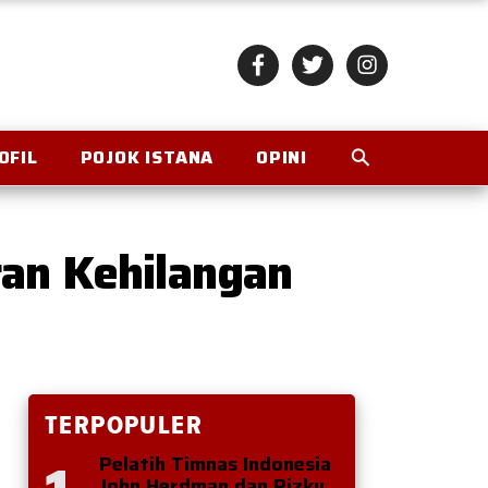
OFIL
POJOK ISTANA
OPINI
ran Kehilangan
TERPOPULER
Pelatih Timnas Indonesia
John Herdman dan Rizky