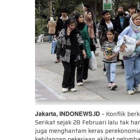
Jakarta, INDONEWS.ID
– Konflik ber
Serikat sejak 28 Februari lalu tak h
juga menghantam keras perekonomia
kehilangan pekerjaan akibat gelom