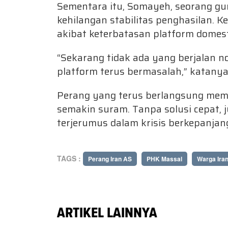
Sementara itu, Somayeh, seorang gur
kehilangan stabilitas penghasilan. K
akibat keterbatasan platform domest
“Sekarang tidak ada yang berjalan n
platform terus bermasalah,” katanya
Perang yang terus berlangsung mem
semakin suram. Tanpa solusi cepat, 
terjerumus dalam krisis berkepanjan
TAGS :
Perang Iran AS
PHK Massal
Warga Ira
ARTIKEL LAINNYA