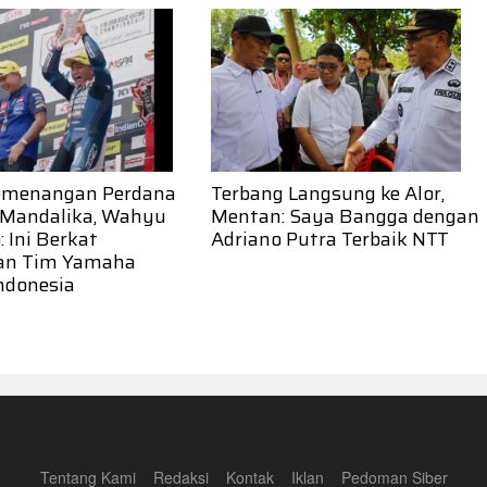
emenangan Perdana
Terbang Langsung ke Alor,
 Mandalika, Wahyu
Mentan: Saya Bangga dengan
 Ini Berkat
Adriano Putra Terbaik NTT
an Tim Yamaha
ndonesia
Tentang Kami
Redaksi
Kontak
Iklan
Pedoman Siber