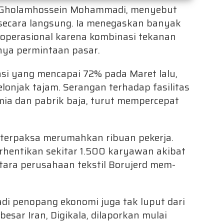
n, Gholamhossein Mohammadi, menyebut
g secara langsung. Ia menegaskan banyak
operasional karena kombinasi tekanan
nnya permintaan pasar.
lasi yang mencapai 72% pada Maret lalu,
njak tajam. Serangan terhadap fasilitas
mia dan pabrik baja, turut mempercepat
terpaksa merumahkan ribuan pekerja.
rhentikan sekitar 1.500 karyawan akibat
ara perusahaan tekstil Borujerd mem-
adi penopang ekonomi juga tak luput dari
sar Iran, Digikala, dilaporkan mulai