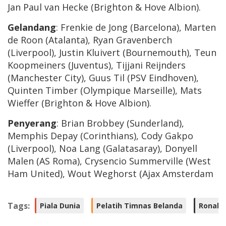
Jan Paul van Hecke (Brighton & Hove Albion).
Gelandang
: Frenkie de Jong (Barcelona), Marten
de Roon (Atalanta), Ryan Gravenberch
(Liverpool), Justin Kluivert (Bournemouth), Teun
Koopmeiners (Juventus), Tijjani Reijnders
(Manchester City), Guus Til (PSV Eindhoven),
Quinten Timber (Olympique Marseille), Mats
Wieffer (Brighton & Hove Albion).
Penyerang
: Brian Brobbey (Sunderland),
Memphis Depay (Corinthians), Cody Gakpo
(Liverpool), Noa Lang (Galatasaray), Donyell
Malen (AS Roma), Crysencio Summerville (West
Ham United), Wout Weghorst (Ajax Amsterdam
Tags:
Piala Dunia
Pelatih Timnas Belanda
Ronald