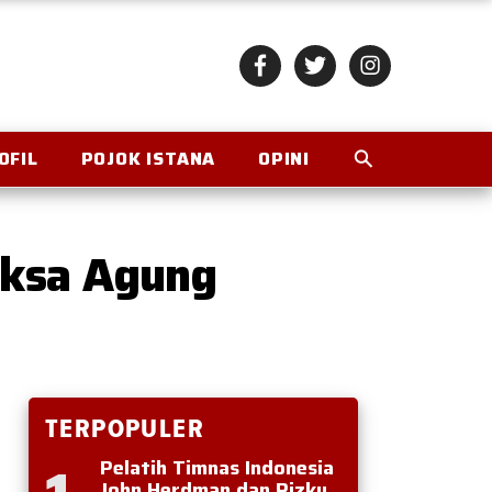
OFIL
POJOK ISTANA
OPINI
aksa Agung
TERPOPULER
Pelatih Timnas Indonesia
John Herdman dan Rizky