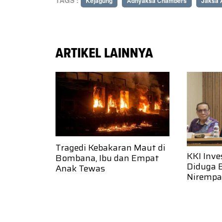
TAGS :
Kejagung
Adhyaksa Chambers
Jaksa 
ARTIKEL LAINNYA
Tragedi Kebakaran Maut di
KKI Inve
Bombana, Ibu dan Empat
Diduga 
Anak Tewas
Nirempa