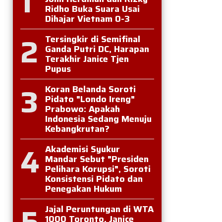
1
Ridho Buka Suara Usai
Dihajar Vietnam 0-3
2
Tersingkir di Semifinal
Ganda Putri DC, Harapan
Terakhir Janice Tjen
Pupus
3
Koran Belanda Soroti
Pidato "Londo Ireng"
Prabowo: Apakah
Indonesia Sedang Menuju
Kebangkrutan?
4
Akademisi Syukur
Mandar Sebut "Presiden
Pelihara Korupsi", Soroti
Konsistensi Pidato dan
Penegakan Hukum
5
Jajal Peruntungan di WTA
1000 Toronto, Janice