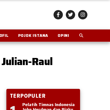
OFIL
POJOK ISTANA
OPINI
Julian-Raul
TERPOPULER
Pelatih Timnas Indonesia
John Herdman dan Rizky