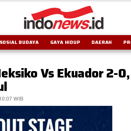
SOSIAL BUDAYA
GAYA HIDUP
DAERAH
PR
ksiko Vs Ekuador 2-0, 
ul
 10:07 WIB