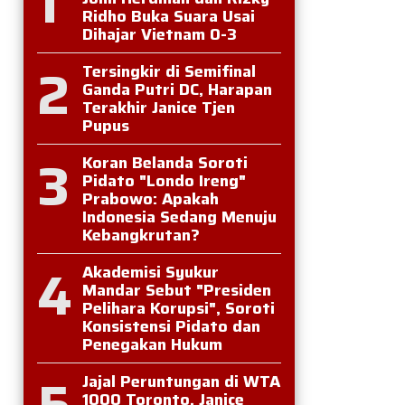
1
Ridho Buka Suara Usai
Dihajar Vietnam 0-3
2
Tersingkir di Semifinal
Ganda Putri DC, Harapan
Terakhir Janice Tjen
Pupus
3
Koran Belanda Soroti
Pidato "Londo Ireng"
Prabowo: Apakah
Indonesia Sedang Menuju
Kebangkrutan?
4
Akademisi Syukur
Mandar Sebut "Presiden
Pelihara Korupsi", Soroti
Konsistensi Pidato dan
Penegakan Hukum
5
Jajal Peruntungan di WTA
1000 Toronto, Janice