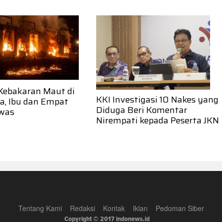
 Kebakaran Maut di
KKI Investigasi 10 Nakes yang
, Ibu dan Empat
Diduga Beri Komentar
was
Nirempati kepada Peserta JKN
Tentang Kami
Redaksi
Kontak
Iklan
Pedoman Siber
Copyright © 2017 indonews.id