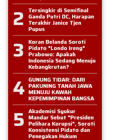
2
Tersingkir di Semifinal
Ganda Putri DC, Harapan
Terakhir Janice Tjen
Pupus
3
Koran Belanda Soroti
Pidato "Londo Ireng"
Prabowo: Apakah
Indonesia Sedang Menuju
Kebangkrutan?
4
GUNUNG TIDAR: DARI
PAKUNING TANAH JAWA
MENUJU KAWAH
KEPEMIMPINAN BANGSA
5
Akademisi Syukur
Mandar Sebut "Presiden
Pelihara Korupsi", Soroti
Konsistensi Pidato dan
Penegakan Hukum