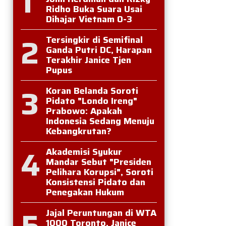
1
Ridho Buka Suara Usai
Dihajar Vietnam 0-3
2
Tersingkir di Semifinal
Ganda Putri DC, Harapan
Terakhir Janice Tjen
Pupus
3
Koran Belanda Soroti
Pidato "Londo Ireng"
Prabowo: Apakah
Indonesia Sedang Menuju
Kebangkrutan?
4
Akademisi Syukur
Mandar Sebut "Presiden
Pelihara Korupsi", Soroti
Konsistensi Pidato dan
Penegakan Hukum
5
Jajal Peruntungan di WTA
1000 Toronto, Janice