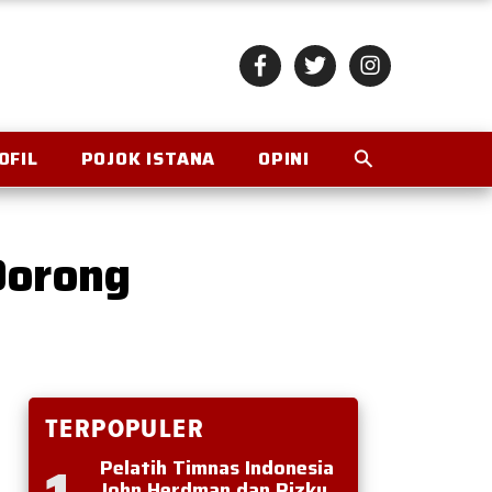
OFIL
POJOK ISTANA
OPINI
Dorong
TERPOPULER
Pelatih Timnas Indonesia
John Herdman dan Rizky