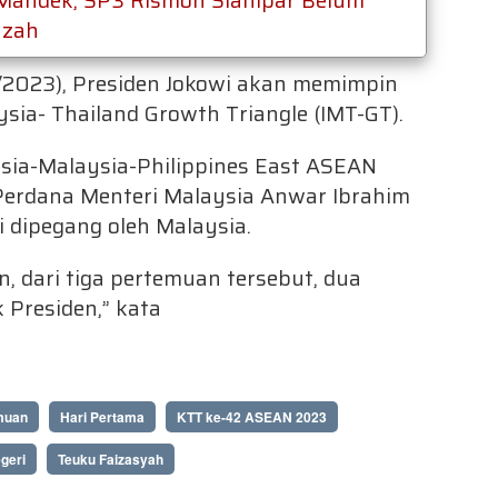
 Mandek, SP3 Rismon Sianipar Belum
azah
/2023), Presiden Jokowi akan memimpin
sia- Thailand Growth Triangle (IMT-GT).
sia-Malaysia-Philippines East ASEAN
Perdana Menteri Malaysia Anwar Ibrahim
 dipegang oleh Malaysia.
n, dari tiga pertemuan tersebut, dua
 Presiden,” kata
muan
Hari Pertama
KTT ke-42 ASEAN 2023
geri
Teuku Faizasyah