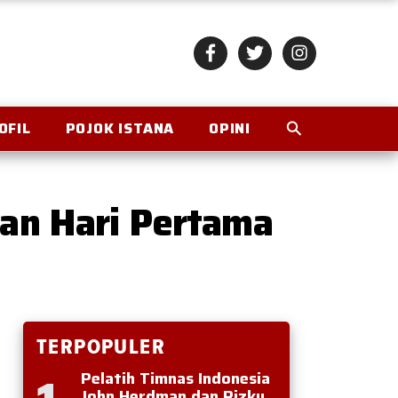
OFIL
POJOK ISTANA
OPINI
uan Hari Pertama
TERPOPULER
Pelatih Timnas Indonesia
John Herdman dan Rizky