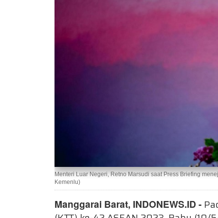
Menteri Luar Negeri, Retno Marsudi saat Press Briefing men
Kemenlu)
Manggarai Barat,
INDONEWS.ID -
Pad
(KTT) ke-42 ASEAN 2023, Rabu (10/5/