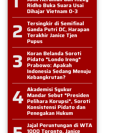
1
Ridho Buka Suara Usai
Dihajar Vietnam 0-3
2
Tersingkir di Semifinal
Ganda Putri DC, Harapan
Terakhir Janice Tjen
Pupus
3
Koran Belanda Soroti
Pidato "Londo Ireng"
Prabowo: Apakah
Indonesia Sedang Menuju
Kebangkrutan?
4
Akademisi Syukur
Mandar Sebut "Presiden
Pelihara Korupsi", Soroti
Konsistensi Pidato dan
Penegakan Hukum
5
Jajal Peruntungan di WTA
1000 Toronto, Janice