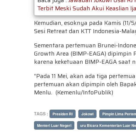
Baca juga :
Jawaban Jokowi Usai RJ
Terbit Meski Sudah Akui Keaslian Ij
Kemudian, esoknya pada Kamis (11/5
Sesi Retreat dan KTT Indonesia-Malay
Sementara pertemuan Brunei-Indone
Growth Area (BIMP-EAGA) dipimpin 
karena keketuaan BIMP-EAGA saat ni
“Pada 11 Mei, akan ada tiga pertemua
pertemuan akan dipimpin oleh Bapak
Menlu. (Kemenlu/InfoPublik)
TAGS :
Presiden RI
Jokowi
Pimpin Lima Perte
Menteri Luar Negeri
uru Bicara Kementerian Luar Ne