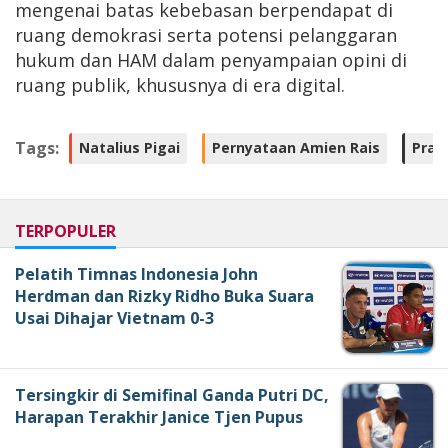
mengenai batas kebebasan berpendapat di
ruang demokrasi serta potensi pelanggaran
hukum dan HAM dalam penyampaian opini di
ruang publik, khususnya di era digital.
Tags:
Natalius Pigai
Pernyataan Amien Rais
Prab
TERPOPULER
Pelatih Timnas Indonesia John
Herdman dan Rizky Ridho Buka Suara
Usai Dihajar Vietnam 0-3
Tersingkir di Semifinal Ganda Putri DC,
Harapan Terakhir Janice Tjen Pupus