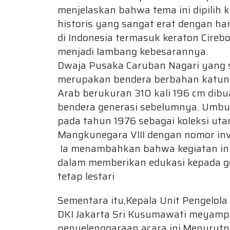
menjelaskan bahwa tema ini dipilih 
historis yang sangat erat dengan hari
di Indonesia termasuk keraton Cireb
menjadi lambang kebesarannya.
Dwaja Pusaka Caruban Nagari yang 
merupakan bendera berbahan katun de
Arab berukuran 310 kali 196 cm dib
bendera generasi sebelumnya. Umbul
pada tahun 1976 sebagai koleksi ut
Mangkunegara VIII dengan nomor inve
Ia menambahkan bahwa kegiatan ini
dalam memberikan edukasi kepada ge
tetap lestari
Sementara itu,Kepala Unit Pengelol
DKI Jakarta Sri Kusumawati meyamp
penyelenggaraan acara ini.Menurutny