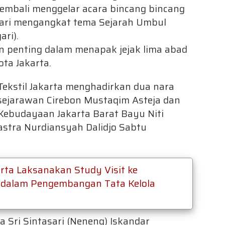
mbali menggelar acara bincang bincang
ari mengangkat tema Sejarah Umbul
ri).
n penting dalam menapak jejak lima abad
ta Jakarta.
ekstil Jakarta menghadirkan dua nara
sejarawan Cirebon Mustaqim Asteja dan
Kebudayaan Jakarta Barat Bayu Niti
stra Nurdiansyah Dalidjo Sabtu
arta Laksanakan Study Visit ke
gi dalam Pengembangan Tata Kelola
ri Sintasari (Neneng) Iskandar