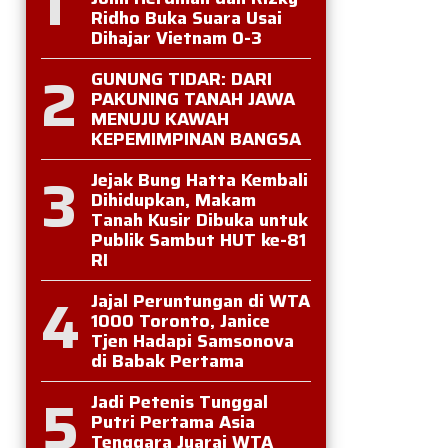
1
Ridho Buka Suara Usai
Dihajar Vietnam 0-3
2
GUNUNG TIDAR: DARI
PAKUNING TANAH JAWA
MENUJU KAWAH
KEPEMIMPINAN BANGSA
3
Jejak Bung Hatta Kembali
Dihidupkan, Makam
Tanah Kusir Dibuka untuk
Publik Sambut HUT ke-81
RI
4
Jajal Peruntungan di WTA
1000 Toronto, Janice
Tjen Hadapi Samsonova
di Babak Pertama
5
Jadi Petenis Tunggal
Putri Pertama Asia
Tenggara Juarai WTA