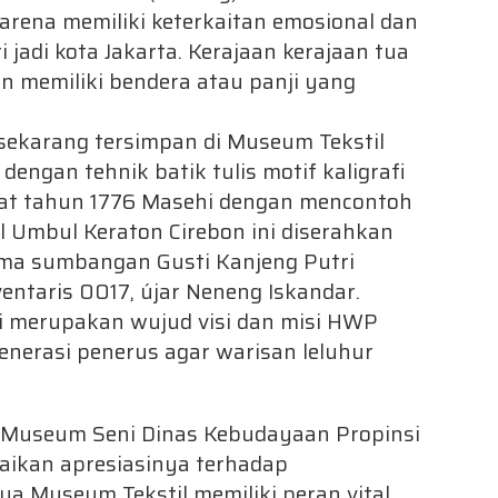
karena memiliki keterkaitan emosional dan
 jadi kota Jakarta. Kerajaan kerajaan tua
on memiliki bendera atau panji yang
sekarang tersimpan di Museum Tekstil
ngan tehnik batik tulis motif kaligrafi
uat tahun 1776 Masehi dengan mencontoh
 Umbul Keraton Cirebon ini diserahkan
ama sumbangan Gusti Kanjeng Putri
ntaris 0017, újar Neneng Iskandar.
 merupakan wujud visi dan misi HWP
nerasi penerus agar warisan leluhur
a Museum Seni Dinas Kebudayaan Propinsi
aikan apresiasinya terhadap
a Museum Tekstil memiliki peran vital