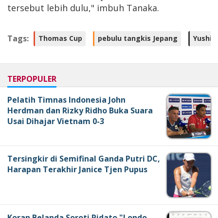
tersebut lebih dulu," imbuh Tanaka.
Tags:
Thomas Cup
pebulu tangkis Jepang
Yushi 
TERPOPULER
Pelatih Timnas Indonesia John
Herdman dan Rizky Ridho Buka Suara
Usai Dihajar Vietnam 0-3
Tersingkir di Semifinal Ganda Putri DC,
Harapan Terakhir Janice Tjen Pupus
Koran Belanda Soroti Pidato "Londo