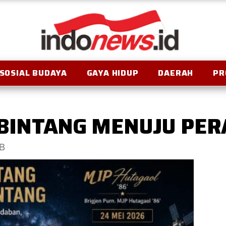
SOSIAL BUDAYA
GAYA HIDUP
DAERAH
PR
BINTANG MENUJU PER
IB