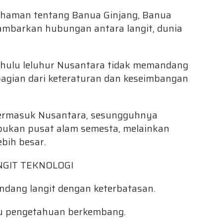
ahaman tentang Banua Ginjang, Banua
ambarkan hubungan antara langit, dunia
ahulu leluhur Nusantara tidak memandang
 bagian dari keteraturan dan keseimbangan
 termasuk Nusantara, sesungguhnya
bukan pusat alam semesta, melainkan
ebih besar.
NGIT TEKNOLOGI
dang langit dengan keterbatasan.
mu pengetahuan berkembang.