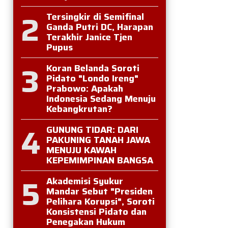
2
Tersingkir di Semifinal
Ganda Putri DC, Harapan
Terakhir Janice Tjen
Pupus
3
Koran Belanda Soroti
Pidato "Londo Ireng"
Prabowo: Apakah
Indonesia Sedang Menuju
Kebangkrutan?
4
GUNUNG TIDAR: DARI
PAKUNING TANAH JAWA
MENUJU KAWAH
KEPEMIMPINAN BANGSA
5
Akademisi Syukur
Mandar Sebut "Presiden
Pelihara Korupsi", Soroti
Konsistensi Pidato dan
Penegakan Hukum