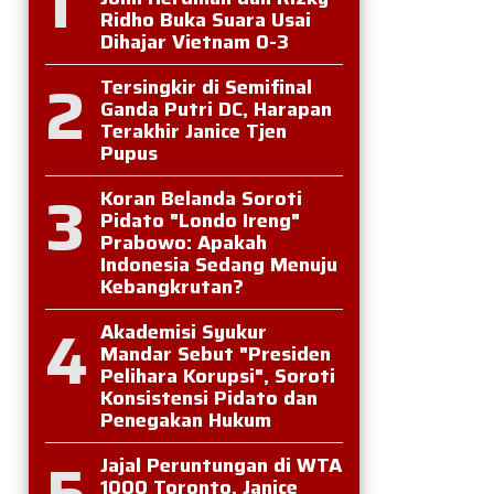
1
Ridho Buka Suara Usai
Dihajar Vietnam 0-3
2
Tersingkir di Semifinal
Ganda Putri DC, Harapan
Terakhir Janice Tjen
Pupus
3
Koran Belanda Soroti
Pidato "Londo Ireng"
Prabowo: Apakah
Indonesia Sedang Menuju
Kebangkrutan?
4
Akademisi Syukur
Mandar Sebut "Presiden
Pelihara Korupsi", Soroti
Konsistensi Pidato dan
Penegakan Hukum
5
Jajal Peruntungan di WTA
1000 Toronto, Janice