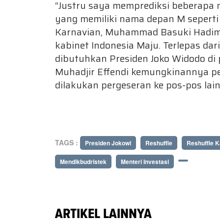
“Justru saya memprediksi beberapa m
yang memiliki nama depan M sepert
Karnavian, Muhammad Basuki Hadimu
kabinet Indonesia Maju. Terlepas dar
dibutuhkan Presiden Joko Widodo di
Muhadjir Effendi kemungkinannya pe
dilakukan pergeseran ke pos-pos lain
TAGS :
Presiden Jokowi
Reshuffle
Reshuffle K
Mendikbudristek
Menteri Investasi
ARTIKEL LAINNYA