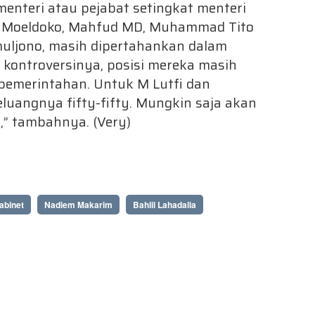
enteri atau pejabat setingkat menteri
i Moeldoko, Mahfud MD, Muhammad Tito
ljono, masih dipertahankan dalam
i kontroversinya, posisi mereka masih
 pemerintahan. Untuk M Lutfi dan
luangnya fifty-fifty. Mungkin saja akan
,” tambahnya. (Very)
abinet
Nadiem Makarim
Bahlil Lahadalia