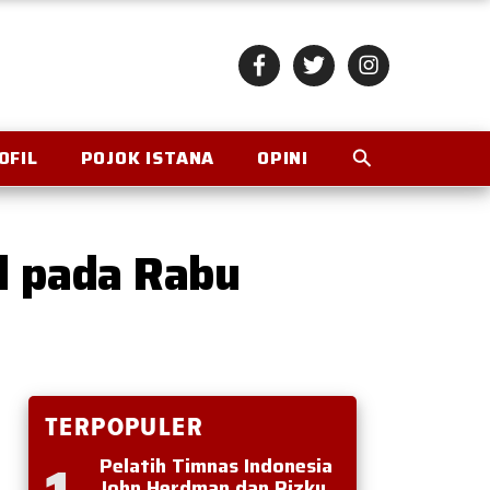
OFIL
POJOK ISTANA
OPINI
l pada Rabu
TERPOPULER
Pelatih Timnas Indonesia
John Herdman dan Rizky