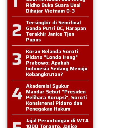
1
Ridho Buka Suara Usai
Dihajar Vietnam 0-3
2
Tersingkir di Semifinal
Ganda Putri DC, Harapan
Terakhir Janice Tjen
Pupus
3
Koran Belanda Soroti
Pidato "Londo Ireng"
Prabowo: Apakah
Indonesia Sedang Menuju
Kebangkrutan?
4
Akademisi Syukur
Mandar Sebut "Presiden
Pelihara Korupsi", Soroti
Konsistensi Pidato dan
Penegakan Hukum
5
Jajal Peruntungan di WTA
1000 Toronto, Janice