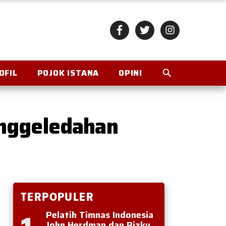
OFIL
POJOK ISTANA
OPINI
enggeledahan
TERPOPULER
Pelatih Timnas Indonesia
John Herdman dan Rizky