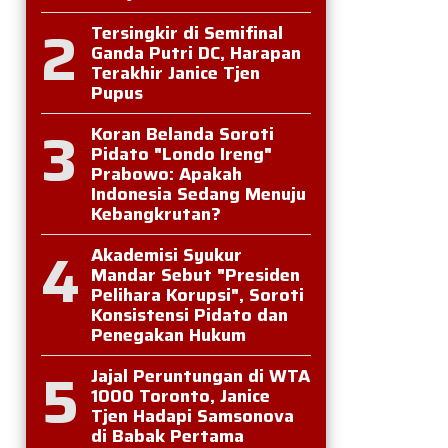
2
Tersingkir di Semifinal
Ganda Putri DC, Harapan
Terakhir Janice Tjen
Pupus
3
Koran Belanda Soroti
Pidato "Londo Ireng"
Prabowo: Apakah
Indonesia Sedang Menuju
Kebangkrutan?
4
Akademisi Syukur
Mandar Sebut "Presiden
Pelihara Korupsi", Soroti
Konsistensi Pidato dan
Penegakan Hukum
5
Jajal Peruntungan di WTA
1000 Toronto, Janice
Tjen Hadapi Samsonova
di Babak Pertama