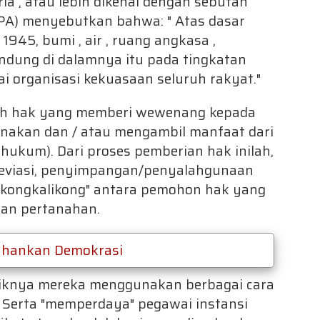
ia , atau lebih dikenal dengan sebutan
PA) menyebutkan bahwa: " Atas dasar
1945, bumi , air , ruang angkasa ,
dung di dalamnya itu pada tingkatan
gai organisasi kekuasaan seluruh rakyat."
lah hak yang memberi wewenang kepada
akan dan / atau mengambil manfaat dari
 hukum). Dari proses pemberian hak inilah,
 deviasi, penyimpangan/penyalahgunaan
"kongkalikong" antara pemohon hak yang
dan pertanahan.
ahankan Demokrasi
iknya mereka menggunakan berbagai cara
 Serta "memperdaya" pegawai instansi